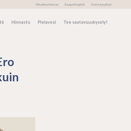
Vikailmoitukset
Kaapelinäytöt
Usein kysyttyä
tä
Hinnasto
Pielavesi
Tee saatavuuskysely!
Ero
kuin