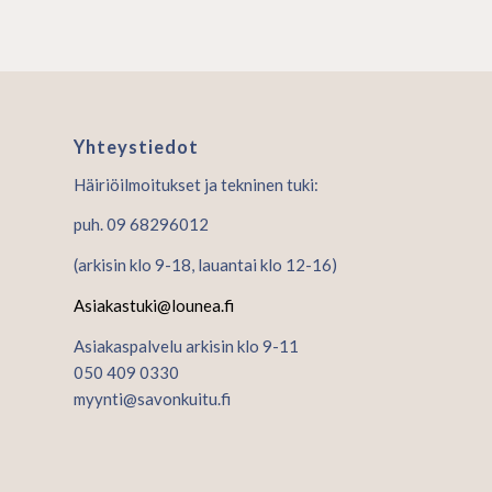
Yhteystiedot
Häiriöilmoitukset ja tekninen tuki:
puh. 09 68296012
(arkisin klo 9-18, lauantai klo 12-16)
Asiakastuki@lounea.fi
Asiakaspalvelu arkisin klo 9-11
050 409 0330
myynti@savonkuitu.fi