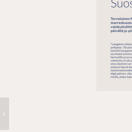
Savon Kuitu Pop up Eerikkala Golfissa
la 25.5. klo 11-13!