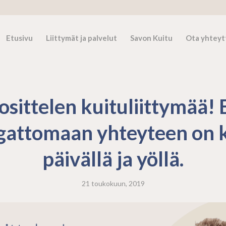
Etusivu
Liittymät ja palvelut
Savon Kuitu
Ota yhteyt
osittelen kuituliittymää! 
gattomaan yhteyteen on 
päivällä ja yöllä.
21 toukokuun, 2019